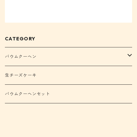
CATEGORY
バウムクーヘン
ディス伊豆バウム
生チーズケーキ
ガトー・ア・ラ・ブロッシュ
バウムクーヘンセット
カットバウム