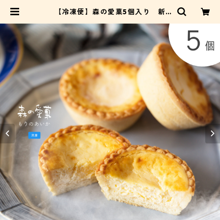
【冷凍便】森の愛菓5個入り 新
鮮！生チーズケーキ [愛菓５] | レ
マンの森 OnlineSHOP