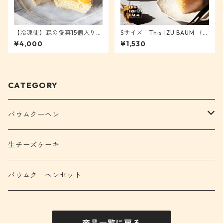
【冷凍便】森の愛菓15個入り
Sサイズ This IZU BAUM （デ
新鮮！生チーズケーキ [愛菓1
ィス伊豆バウム） [Sバウム]
¥4,000
¥1,530
5]
CATEGORY
バウムクーヘン
ディス伊豆バウム
生チーズケーキ
ガトー・ア・ラ・ブロッシュ
バウムクーヘンセット
カットバウム