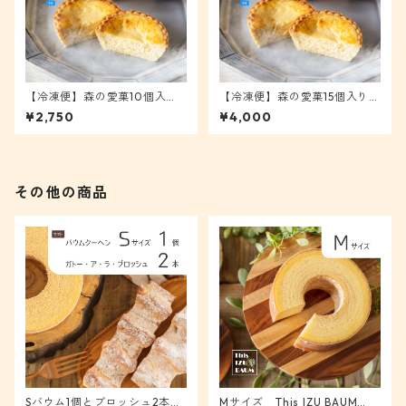
【冷凍便】森の愛菓10個入
【冷凍便】森の愛菓15個入り
り 新鮮！生チーズケーキ [愛
新鮮！生チーズケーキ [愛菓1
¥2,750
¥4,000
菓10]
5]
その他の商品
Sバウム1個とブロッシュ2本セ
Mサイズ This IZU BAUM