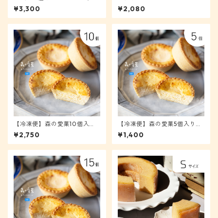
ット [S+2]
（ディス伊豆バウム） [Mバウ
¥3,300
¥2,080
ム]
【冷凍便】森の愛菓10個入
【冷凍便】森の愛菓5個入り
り 新鮮！生チーズケーキ [愛
新鮮！生チーズケーキ [愛菓
¥2,750
¥1,400
菓10]
５]