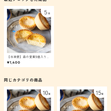
【冷凍便】森の愛菓5個入り
新鮮！生チーズケーキ [愛菓
¥1,400
５]
同じカテゴリの商品